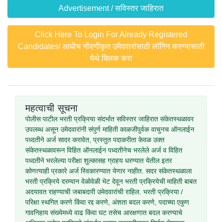
Advertisement / सविस्तर जाहिरात
Click Here To Login For Already Registered
Candidates/ आधीच नोंदणीकृत उमेदवारांसाठी लॉगिन करण्यासाठी
येथे क्लिक करा
महत्वाची सूचना
पोलीस पाटील भरती प्रक्रिया संदर्भात सविस्तर जाहिरात संकेतस्थळावर
उपलब्ध असून उमेदवारांनी संपुर्ण माहिती काळजीपुर्वक वाचुनच ऑनलाईन
पध्दतीने अर्ज सादर करावेत, प्रस्तुत पदाकरीता केवळ उक्त
संकेतस्थळावरून विहित ऑनलाईन पध्दतीनेच भरलेले अर्ज व विहित
पध्दतीने भरलेल्या परीक्षा शुल्कासह ग्राहय धरण्यात येतील इतर
कोणत्याही प्रकारे अर्ज स्विकारण्यात येणार नाहीत. सदर संकेतस्थळाला
भरती प्रक्रिये दरम्यान वेळोवेळी भेट देवून भरती प्रक्रियेची माहिती बाबत
अदयावत राहण्याची जबाबदारी उमेदवारांची राहिल. भरती प्रक्रिया /
परिक्षा स्थगित करणे किंवा रद्द करणे, अंशता बदल करणे, पदाच्या एकुण
गावनिहाय संख्येमध्ये वाढ किंवा घट तसेच आरक्षणात बदल करण्याचे